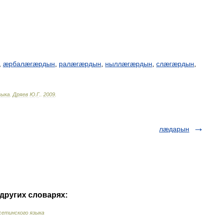
,
æрбалæгæрдын
,
ралæгæрдын
,
ныллæгæрдын
,
слæгæрдын
,
зыка
.
Дряев
Ю
.
Г
.
.
2009
.
лæдарын
других словарях:
сетинского языка