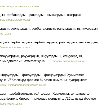
ий словарь осетинского языка
ын, æрбакæрдын, ракæрдын, ныккæрдын, скæрдын,
дигм осетинского языка
æрдын, æрнуæрдын, æрбануæрдын, рануæрдын, ныннуæрдын
го языка
æрдын, æрбасæрдын, æрбайсæрдын, райсæрдын, ныссæрдын,
дигм осетинского языка
рбаууæрдын, раууæрдын, ныууæрдын I, сæууæрдын,
æ мивдисæг. Æнæххæст хуыз …
Словарь словообразований и
ныццауæрдын, фæауæрдын, фæцауæрдын Хуымæтæг,
 хуыз. Æбæлвырд формæ бирæон нымæцы: ауæрдынтæ
ваний и парадигм осетинского языка
рдын, æрбайгæрдын, райгæрдын Хуымæтæг, æнæаразгæ,
лвырд формæ бирæон нымæцы: гæрдынтæ Æбæлвырд формæ
сетинского языка