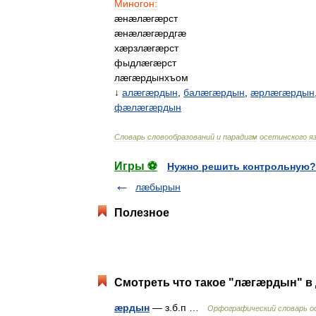
Миногон:
æнæлæгæрст
æнæлæгæрдгæ
хæрзлæгæрст
фыдлæгæрст
лæгæрдынхъом
↓
алæгæрдын
,
балæгæрдын
,
æрлæгæрдын
фæлæгæрдын
Словарь
словообразований
и
парадигм
осетинского
я
Игры ⚽
Нужно решить контрольную?
лæбырын
Полезное
Смотреть что такое "лæгæрдын" в 
æрдын
— з.б.п …
Орфографический словарь о