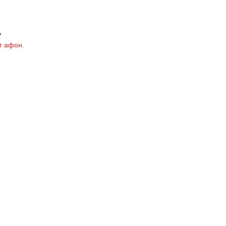
у
г
афон
.