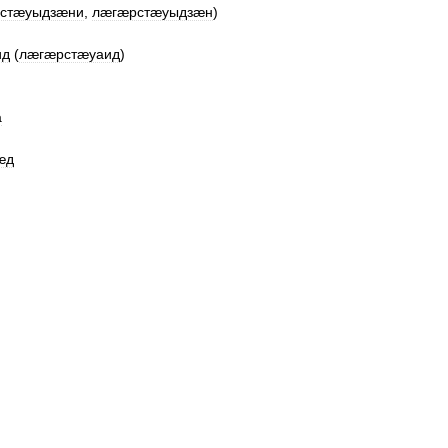
стæуыдзæни
,
лæгæрстæуыдзæн
)
ид
(
лæгæрстæуаид
)
а
æд