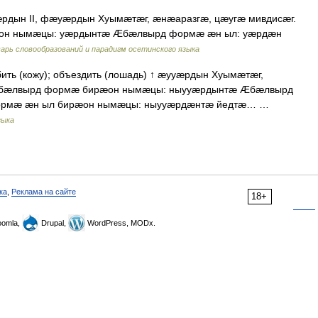
рдын II, фæуæрдын Хуымæтæг, æнæаразгæ, цæугæ мивдисæг.
он нымæцы: уæрдынтæ Æбæлвырд формæ æн ыл: уæрдæн
арь словообразований и парадигм осетинского языка
бить (кожу); объездить (лошадь) ↑ æууæрдын Хуымæтæг,
. Æбæлвырд формæ бирæон нымæцы: ныууæрдынтæ Æбæлвырд
ормæ æн ыл бирæон нымæцы: ныууæрдæнтæ йедтæ… …
зыка
ка
,
Реклама на сайте
18+
omla,
Drupal,
WordPress, MODx.