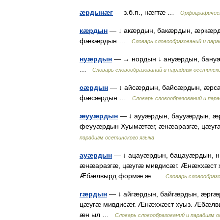
æрдынæг
— з.б.п., нæгтæ …
Орфографическ
кæрдын
— ↓ акæрдын, бакæрдын, æркæрд
фæкæрдын …
Словарь словообразований и пара
нуæрдын
— → нордын ↓ ануæрдын, бану
…
Словарь словообразований и парадигм осетинско
сæрдын
— ↓ айсæрдын, байсæрдын, æрс
фæсæрдын …
Словарь словообразований и пара
æууæрдын
— ↓ аууæрдын, баууæрдын, æ
феууæрдын Хуымæтæг, æнæаразгæ, цæуг
парадигм осетинского языка
ауæрдын
— ↓ ацауæрдын, бацауæрдын, 
æнæаразгæ, цæугæ мивдисæг. Æнæххæст
Æбæлвырд формæ æ …
Словарь словообразо
гæрдын
— ↓ айгæрдын, байгæрдын, æргæ
цæугæ мивдисæг. Æнæххæст хуыз. Æбæ
æн ыл …
Словарь словообразований и парадигм о