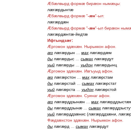
Æбæлвырд
формæ
бирæон
нымæцы:
лæгæрдынтæ
Æбæлвырд
формæ
"
-
æн
"-
ыл:
лæгæрдæн
Æбæлвырд
формæ
"
-
æн
"-
ыл
бирæон
ным
лæгæрдæнтæ
-
йедтæ
Ифтындзæг:
Æргомон
здæхæн
.
Нырыккон
афон
.
æз
лæгæрдын
…
мах
лæгæрдæм
ды
лæгæрдыс
…
сымах
лæгæрдут
уый
лæгæрды
…
уыдон
лæгæрдынц
Æргомон
здæхæн
.
Ивгъуыд
афон
.
æз
лæгæрстон
…
мах
лæгæрстам
ды
лæгæрстай
…
сымах
лæгæрстат
уый
лæгæрста
…
уыдон
лæгæрстой
Æргомон
здæхæн
.
Суинаг
афон
.
æз
лæгæрддзынæн
…
мах
лæгæрддзыстæ
ды
лæгæрддзынæ
…
сымах
лæгæрддзысту
уый
лæгæрддзæнис
(
лæгæрддзæни
,
лæгæ
Фæдзæхстон
здæхæн
.
Нырыккон
афон
.
ды
лæгæрд
…
сымах
лæгæрдут