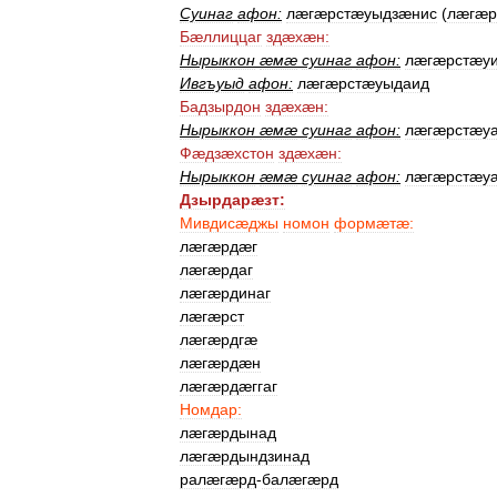
Суинаг
афон:
лæгæрстæуыдзæнис
(
лæгæр
Бæллиццаг
здæхæн:
Нырыккон
æмæ
суинаг
афон:
лæгæрстæу
Ивгъуыд
афон:
лæгæрстæуыдаид
Бадзырдон
здæхæн:
Нырыккон
æмæ
суинаг
афон:
лæгæрстæу
Фæдзæхстон
здæхæн:
Нырыккон
æмæ
суинаг
афон:
лæгæрстæу
Дзырдарæзт:
Мивдисæджы
номон
формæтæ:
лæгæрдæг
лæгæрдаг
лæгæрдинаг
лæгæрст
лæгæрдгæ
лæгæрдæн
лæгæрдæггаг
Номдар:
лæгæрдынад
лæгæрдындзинад
ралæгæрд
-
балæгæрд