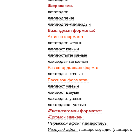
Фæрссагми:
лæгæрдгæ
лæгæрдгæйæ
лæгæрдгæ
-
лæгæрдын
Вазыгджын
формæтæ:
Активон
формæтæ:
лæгæрдгæ
кæнын
лæгæрст
кæнын
лæгæрстытæ
кæнын
лæгæрдынтæ
кæнын
Разæнгардгæнæн
формæ:
лæгæрдын
кæнын
Пассивон
формæтæ:
лæгæрст
уæвын
лæгæрст
цæуын
лæгæрдгæ
уæвын
лæгæрдинаг
уæвын
Æнæцæсгомон
формæтæ:
Æргомон
здæхæн:
Нырыккон
афон:
лæгæрстæуы
Ивгъуыд
афон:
лæгæрстæуыдис
(
лæгæрст