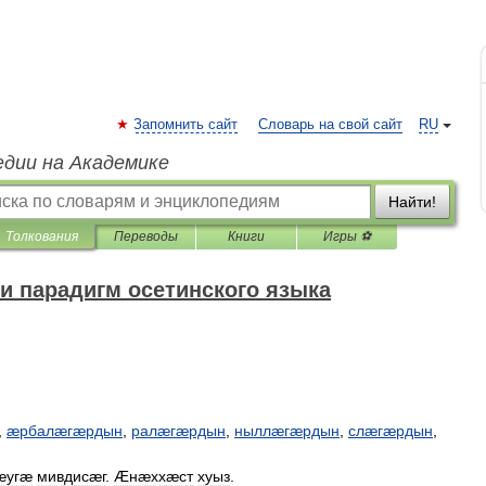
Запомнить сайт
Словарь на свой сайт
RU
едии на Академике
Найти!
Толкования
Переводы
Книги
Игры ⚽
и парадигм осетинского языка
,
æрбалæгæрдын
,
ралæгæрдын
,
ныллæгæрдын
,
слæгæрдын
,
æугæ
мивдисæг
.
Æнæххæст
хуыз
.