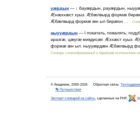
уæрдын
— ↓ бауæрдын, рауæрдын, ныууæ
Æнæххæст хуыз. Æбæлвырд формæ бирæ
Æбæлвырд формæ æн ыл бирæон …
Слов
ныууæрдын
— I покатать, повалять; поду
аразгæ, цæугæ мивдисæг. Æххæст хуыз
формæ æн ыл: ныууæрдæн Æбæлвырд ф
Словарь словообразований и парадигм осетинского я
© Академик, 2000-2026
Обратная связь:
Техподдерж
👣 Путешествия
Экспорт словарей на сайты
, сделанные на PHP,
Jo