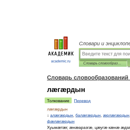
Словари и энциклоп
academic.ru
Словарь словообразований и парадигм осетинского языка
Словарь словообразований 
лæгæрдын
Толкование
Перевод
лæгæрдын
↓
алæгæрдын
,
балæгæрдын
,
æрлæгæрдын
фæлæгæрдын
Хуымæтæг
,
æнæаразгæ
,
цæугæ
кæнæ
æдз