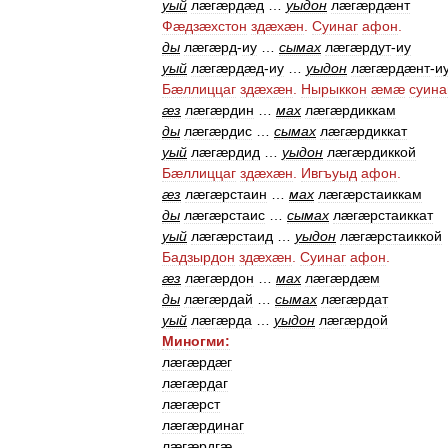
уый
лæгæрдæд
…
уыдон
лæгæрдæнт
Фæдзæхстон
здæхæн
.
Суинаг
афон
.
ды
лæгæрд
-
иу
…
сымах
лæгæрдут
-
иу
уый
лæгæрдæд
-
иу
…
уыдон
лæгæрдæнт
-
и
Бæллиццаг
здæхæн
.
Нырыккон
æмæ
суина
æз
лæгæрдин
…
мах
лæгæрдиккам
ды
лæгæрдис
…
сымах
лæгæрдиккат
уый
лæгæрдид
…
уыдон
лæгæрдиккой
Бæллиццаг
здæхæн
.
Ивгъуыд
афон
.
æз
лæгæрстаин
…
мах
лæгæрстаиккам
ды
лæгæрстаис
…
сымах
лæгæрстаиккат
уый
лæгæрстаид
…
уыдон
лæгæрстаиккой
Бадзырдон
здæхæн
.
Суинаг
афон
.
æз
лæгæрдон
…
мах
лæгæрдæм
ды
лæгæрдай
…
сымах
лæгæрдат
уый
лæгæрда
…
уыдон
лæгæрдой
Миногми:
лæгæрдæг
лæгæрдаг
лæгæрст
лæгæрдинаг
лæгæрдгæ