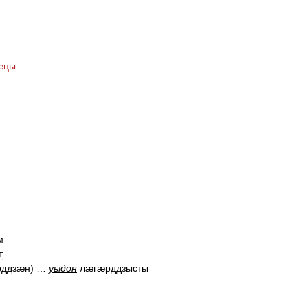
æцы:
м
т
рддзæн
) …
уыдон
лæгæрддзысты